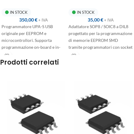
Microcontrollori
EEPROM SMD per
Multimarca
Programmazione
IN STOCK
IN STOCK
350,00
€
35,00
€
+ IVA
+ IVA
Programmatore UPA-S USB
Adattatore SOP8 / SOIC8 a DIL8
originale per EEPROM e
progettato per la programmazione
microcontrollori. Supporta
di memorie EEPROM SMD
programmazione on-board e in-
tramite programmatori con socket
circuit, anche su dispositivi a
DIL8. Ideale per utilizzo su banco
Prodotti correlati
bassa tensione. Assistenza e
in ambito automotive ed
aggiornamenti inclusi.
elettronico.