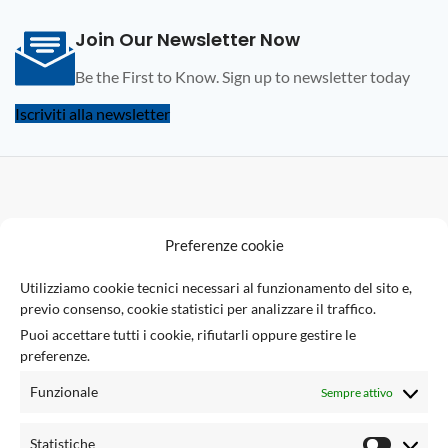
Join Our Newsletter Now
Be the First to Know. Sign up to newsletter today
Iscriviti alla newsletter
F
Preferenze cookie
U
Utilizziamo cookie tecnici necessari al funzionamento del sito e,
previo consenso, cookie statistici per analizzare il traffico.
Via Giuseppe Ungaretti 10
Puoi accettare tutti i cookie, rifiutarli oppure gestire le
73010 Sogliano Cavour (LE), Italia
preferenze.
(+39) 0836 543301
info@tsecengineering.com
Funzionale
Sempre attivo
P.IVA / VAT ID: IT04423470758
LINK UTILI
Statistiche