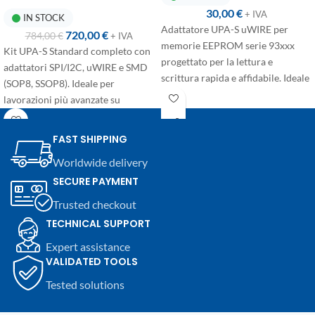
30,00
€
+ IVA
IN STOCK
Adattatore UPA-S uWIRE per
720,00
€
784,00
€
+ IVA
memorie EEPROM serie 93xxx
Kit UPA-S Standard completo con
progettato per la lettura e
adattatori SPI/I2C, uWIRE e SMD
scrittura rapida e affidabile. Ideale
(SOP8, SSOP8). Ideale per
per utilizzo su banco in ambito
lavorazioni più avanzate su
automotive ed elettronico.
EEPROM.
FAST SHIPPING
Worldwide delivery
SECURE PAYMENT
Trusted checkout
TECHNICAL SUPPORT
Expert assistance
VALIDATED TOOLS
Tested solutions