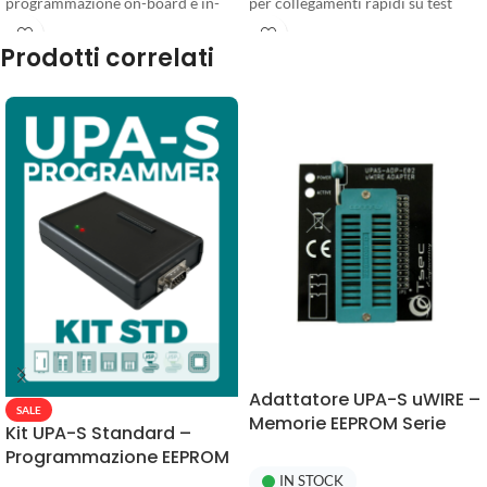
programmazione on-board e in-
per collegamenti rapidi su test
circuit, anche su dispositivi a
point PCB senza necessità di
Prodotti correlati
bassa tensione. Assistenza e
saldatura.
aggiornamenti inclusi.
Adattatore UPA-S uWIRE –
SALE
Memorie EEPROM Serie
Kit UPA-S Standard –
93xxx
Programmazione EEPROM
con Adattatori SMD
IN STOCK