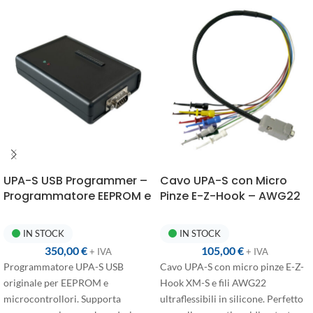
UPA-S USB Programmer –
Cavo UPA-S con Micro
Programmatore EEPROM e
Pinze E-Z-Hook – AWG22
Microcontrollori
Silicone Ultraflessibile
Multimarca
IN STOCK
IN STOCK
350,00
€
105,00
€
+ IVA
+ IVA
Programmatore UPA-S USB
Cavo UPA-S con micro pinze E-Z-
originale per EEPROM e
Hook XM-S e fili AWG22
microcontrollori. Supporta
ultraflessibili in silicone. Perfetto