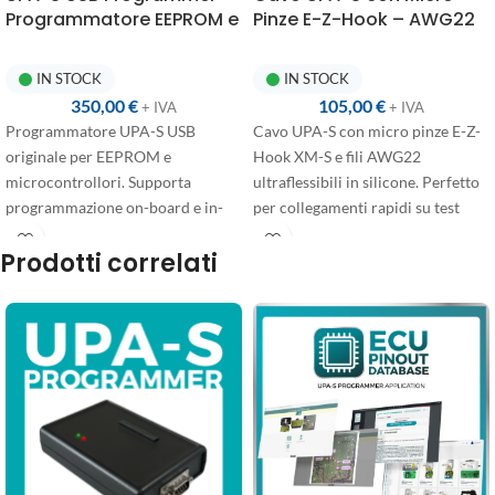
Programmatore EEPROM e
Pinze E-Z-Hook – AWG22
Microcontrollori
Silicone Ultraflessibile
Multimarca
IN STOCK
IN STOCK
350,00
€
105,00
€
+ IVA
+ IVA
Programmatore UPA-S USB
Cavo UPA-S con micro pinze E-Z-
originale per EEPROM e
Hook XM-S e fili AWG22
microcontrollori. Supporta
ultraflessibili in silicone. Perfetto
programmazione on-board e in-
per collegamenti rapidi su test
circuit, anche su dispositivi a
point PCB senza necessità di
Prodotti correlati
bassa tensione. Assistenza e
saldatura.
aggiornamenti inclusi.