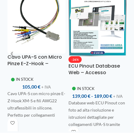
Cavo UPA-S con Micro
-26%
Pinze E-Z-Hook –
ECU Pinout Database
e
AWG22 Silicone
Web – Accesso
Ultraflessibile
Annuale con
IN STOCK
Connessioni UPA-S
105,00
€
+ IVA
IN STOCK
a
Cavo UPA-S con micro pinze E-
139,00
€
-
189,00
€
+ IVA
Z-Hook XM-S e fili AWG22
Database web ECU Pinout con
e
ultraflessibili in silicone.
foto ad alta risoluzione e
Perfetto per collegamenti
istruzioni dettagliate per
ket
rapidi su test point PCB senza
collegamenti UPA-S tramite
necessità di saldatura.
test point.