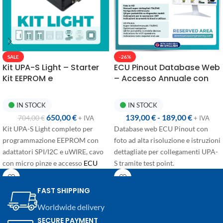
-26%
SALE
ECU Pinout Database Web
Kit UPA-S Light – Starter
– Accesso Annuale con
Kit EEPROM e
Connessioni UPA-S
Microcontrollori
IN STOCK
IN STOCK
139,00
€
-
189,00
€
650,00
€
704,00
€
+ IVA
+ IVA
Database web ECU Pinout con
Kit UPA-S Light completo per
foto ad alta risoluzione e istruzioni
programmazione EEPROM con
dettagliate per collegamenti UPA-
adattatori SPI/I2C e uWIRE, cavo
S tramite test point.
con micro pinze e accesso
ECU
Pinout Database
.
Accesso annuale disponibile in
due configurazioni:
FAST SHIPPING
Primo accesso
: +365 giorni
Worldwide delivery
dall'acquisto, dedicato agli utenti
SECURE PAYMENT