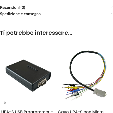
Accesso annuale disponibile in
Recensioni (0)
due configurazioni:
Spedizione e consegna
Primo accesso
: +365 giorni
dall'acquisto, dedicato agli
Ti potrebbe interessare…
utenti che abilitano l'account
per la prima volta
Rinnovo
: +365 giorni dalla data
di scadenza, prezzo scontato
per chi ha già un abbonamento
attivo e vuole rinnovarlo
UPA-S USB Programmer –
Cavo UPA-S con Micro