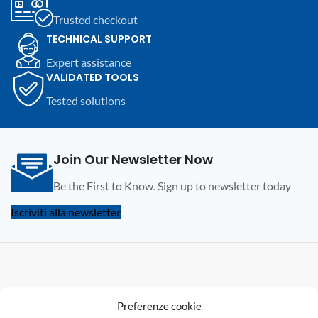
che abilitano l'account per la
Trusted checkout
prima volta
Rinnovo
: +365 giorni dalla data di
TECHNICAL SUPPORT
scadenza, prezzo scontato per chi
Expert assistance
ha già un abbonamento attivo e
VALIDATED TOOLS
vuole rinnovarlo
Tested solutions
Join Our Newsletter Now
Be the First to Know. Sign up to newsletter today
Iscriviti alla newsletter
F
Preferenze cookie