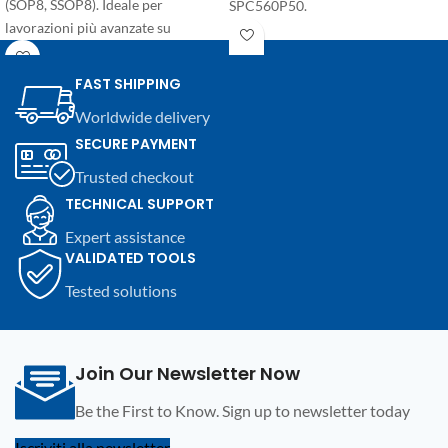
(SOP8, SSOP8). Ideale per
SPC560P50.
lavorazioni più avanzate su
Procedura completamente
EEPROM.
automatizzata con un click,
manuale dettagliato incluso e
FAST SHIPPING
compatibilità con UPA-S USB
Worldwide delivery
Programmer.
SECURE PAYMENT
Trusted checkout
TECHNICAL SUPPORT
Expert assistance
VALIDATED TOOLS
Tested solutions
Join Our Newsletter Now
Be the First to Know. Sign up to newsletter today
Iscriviti alla newsletter