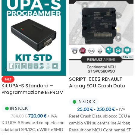
SCRIPT-0002 RENAULT
SALE
Kit UPA-S Standard –
Airbag ECU Crash Data
Programmazione EEPROM
Reset | UPA-S
con Adattatori SMD
Programmer
IN STOCK
IN STOCK
25,00
€
-
250,00
€
+ IVA
720,00
€
784,00
€
Reset Crash Data, sblocco ECU e
+ IVA
Kit UPA-S Standard completo con
cambio VIN su centraline Airbag
adattatori SPI/I2C, uWIRE e SMD
Renault con MCU Continental ST