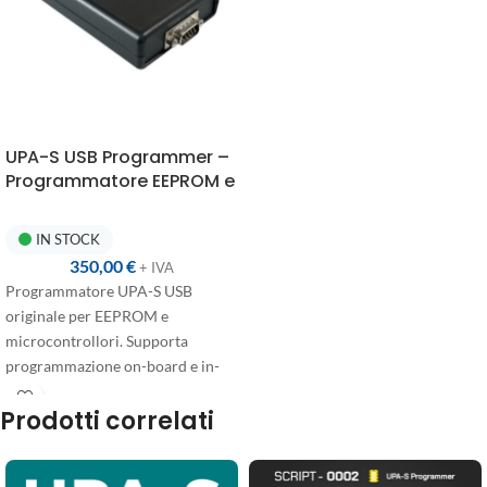
UPA-S USB Programmer –
Programmatore EEPROM e
Microcontrollori
Multimarca
IN STOCK
350,00
€
+ IVA
Programmatore UPA-S USB
originale per EEPROM e
microcontrollori. Supporta
programmazione on-board e in-
circuit, anche su dispositivi a
Prodotti correlati
bassa tensione. Assistenza e
aggiornamenti inclusi.