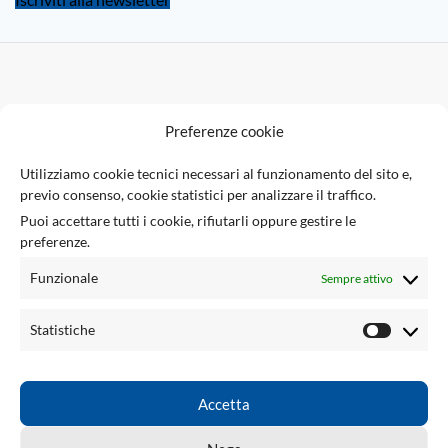
F
Preferenze cookie
U
Utilizziamo cookie tecnici necessari al funzionamento del sito e,
previo consenso, cookie statistici per analizzare il traffico.
Via Giuseppe Ungaretti 10
Puoi accettare tutti i cookie, rifiutarli oppure gestire le
73010 Sogliano Cavour (LE), Italia
preferenze.
(+39) 0836 543301
info@tsecengineering.com
Funzionale
Sempre attivo
P.IVA / VAT ID: IT04423470758
LINK UTILI
Statistiche
ACCOUNT
LINKED
Accetta
TSEC ENGINEERING
2026 CREATED BY
tsecengineering.com
. Professional