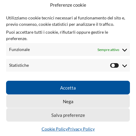
F
Preferenze cookie
U
Utilizziamo cookie tecnici necessari al funzionamento del sito e,
previo consenso, cookie statistici per analizzare il traffico.
Via Giuseppe Ungaretti 10
Puoi accettare tutti i cookie, rifiutarli oppure gestire le
73010 Sogliano Cavour (LE), Italia
preferenze.
(+39) 0836 543301
info@tsecengineering.com
Funzionale
Sempre attivo
P.IVA / VAT ID: IT04423470758
LINK UTILI
Statistiche
ACCOUNT
LINKED
Accetta
TSEC ENGINEERING
2026 CREATED BY
tsecengineering.com
. Professional
Nega
ECU Tools & Automotive Solutions.
Salva preferenze
Cookie Policy
Privacy Policy
Shop
Wishlist
Cart
My account