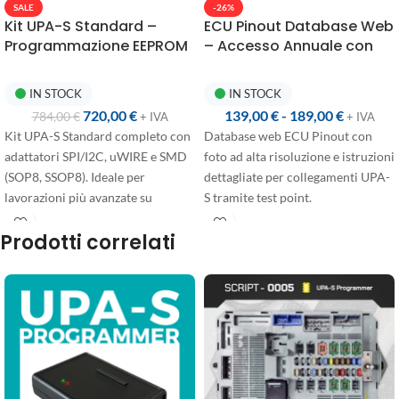
SALE
-26%
Kit UPA-S Standard –
ECU Pinout Database Web
Programmazione EEPROM
– Accesso Annuale con
con Adattatori SMD
Connessioni UPA-S
IN STOCK
IN STOCK
720,00
€
139,00
€
-
189,00
€
784,00
€
+ IVA
+ IVA
Kit UPA-S Standard completo con
Database web ECU Pinout con
adattatori SPI/I2C, uWIRE e SMD
foto ad alta risoluzione e istruzioni
(SOP8, SSOP8). Ideale per
dettagliate per collegamenti UPA-
lavorazioni più avanzate su
S tramite test point.
EEPROM.
Accesso annuale disponibile in
Prodotti correlati
due configurazioni:
Primo accesso
: +365 giorni
dall'acquisto, dedicato agli utenti
che abilitano l'account per la
prima volta
Rinnovo
: +365 giorni dalla data di
scadenza, prezzo scontato per chi
ha già un abbonamento attivo e