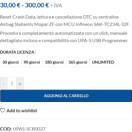
30,00
€
-
300,00
€
+ IVA
Reset Crash Data, lettura e cancellazione DTC su centraline
Airbag Stellantis Mopar ZF con MCU Infineon SAK-TC234L-32F.
Procedura completamente automatizzata con un click, manuale
dettagliato incluso e compatibilità con UPA-S USB Programmer.
DURATA LICENZA
30 giorni
90 giorni
180 giorni
365 giorni
UNLIMITED
-
+
AGGIUNGI AL CARRELLO
Add to wishlist
COD:
UPAS-SCR0027