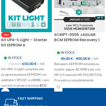
vuole rinnovarlo
SCRIPT-0005 JAGUAR
SALE
Kit UPA-S Light – Starter
BCM EEPROM Recovery |
Kit EEPROM e
UPA-S Programmer
Microcontrollori
IN STOCK
IN STOCK
40,00
€
-
400,00
€
+ IVA
650,00
€
704,00
€
Recupero EEPROM emulata su
+ IVA
Kit UPA-S Light completo per
moduli Jaguar BCM(B) Lear con
programmazione EEPROM con
MCU Freescale MC9S12XET256.
adattatori SPI/I2C e uWIRE, cavo
Procedura completamente
con micro pinze e accesso
ECU
automatizzata con un click,
Pinout Database
.
manuale dettagliato incluso e
compatibilità con UPA-S USB
FAST SHIPPING
Programmer.