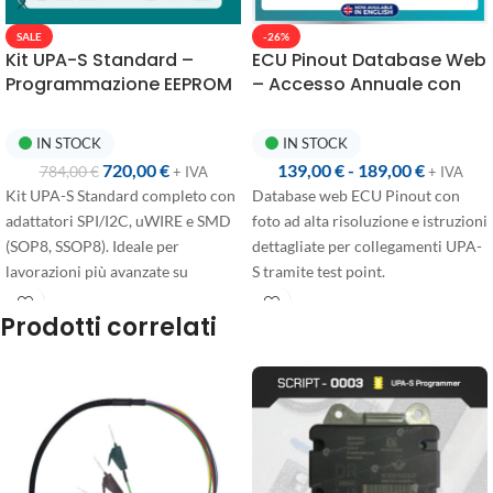
SALE
-26%
Kit UPA-S Standard –
ECU Pinout Database Web
Programmazione EEPROM
– Accesso Annuale con
con Adattatori SMD
Connessioni UPA-S
IN STOCK
IN STOCK
720,00
€
139,00
€
-
189,00
€
784,00
€
+ IVA
+ IVA
Kit UPA-S Standard completo con
Database web ECU Pinout con
adattatori SPI/I2C, uWIRE e SMD
foto ad alta risoluzione e istruzioni
(SOP8, SSOP8). Ideale per
dettagliate per collegamenti UPA-
lavorazioni più avanzate su
S tramite test point.
EEPROM.
Accesso annuale disponibile in
Prodotti correlati
due configurazioni:
Primo accesso
: +365 giorni
dall'acquisto, dedicato agli utenti
che abilitano l'account per la
prima volta
Rinnovo
: +365 giorni dalla data di
scadenza, prezzo scontato per chi