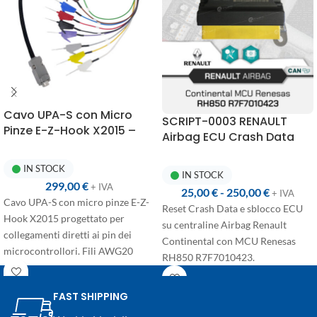
ha già un abbonamento attivo e
vuole rinnovarlo
Cavo UPA-S con Micro
SCRIPT-0003 RENAULT
Pinze E-Z-Hook X2015 –
Airbag ECU Crash Data
AWG20 in Silicone
Reset | UPA-S
Programmer
IN STOCK
IN STOCK
299,00
€
+ IVA
25,00
€
-
250,00
€
+ IVA
Cavo UPA-S con micro pinze E-Z-
Reset Crash Data e sblocco ECU
Hook X2015 progettato per
su centraline Airbag Renault
collegamenti diretti ai pin dei
Continental con MCU Renesas
microcontrollori. Fili AWG20
RH850 R7F7010423.
ultraflessibili in silicone per
Procedura completamente
utilizzo professionale.
automatizzata con un click,
FAST SHIPPING
manuale dettagliato incluso e