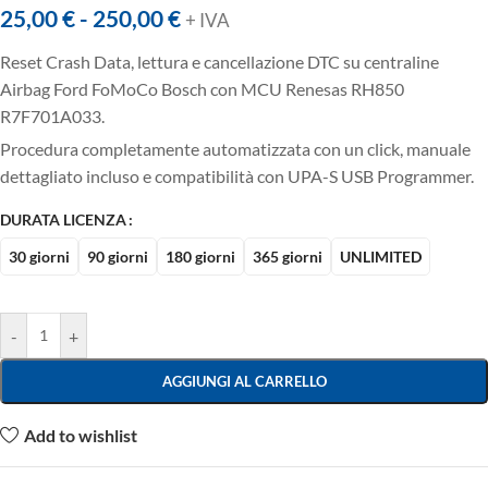
25,00
€
-
250,00
€
+ IVA
Reset Crash Data, lettura e cancellazione DTC su centraline
Airbag Ford FoMoCo Bosch con MCU Renesas RH850
R7F701A033.
Procedura completamente automatizzata con un click, manuale
dettagliato incluso e compatibilità con UPA-S USB Programmer.
DURATA LICENZA
30 giorni
90 giorni
180 giorni
365 giorni
UNLIMITED
-
+
AGGIUNGI AL CARRELLO
Add to wishlist