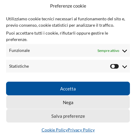
F
Preferenze cookie
U
Utilizziamo cookie tecnici necessari al funzionamento del sito e,
previo consenso, cookie statistici per analizzare il traffico.
Via Giuseppe Ungaretti 10
Puoi accettare tutti i cookie, rifiutarli oppure gestire le
73010 Sogliano Cavour (LE), Italia
preferenze.
(+39) 0836 543301
info@tsecengineering.com
Funzionale
Sempre attivo
P.IVA / VAT ID: IT04423470758
LINK UTILI
Statistiche
ACCOUNT
LINKED
Accetta
TSEC ENGINEERING
2026 CREATED BY
tsecengineering.com
. Professional
Nega
ECU Tools & Automotive Solutions.
Salva preferenze
Cookie Policy
Privacy Policy
Shop
Wishlist
Cart
My account