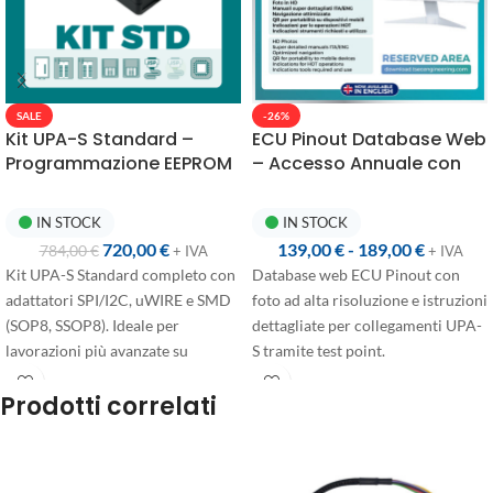
SALE
-26%
Kit UPA-S Standard –
ECU Pinout Database Web
Programmazione EEPROM
– Accesso Annuale con
con Adattatori SMD
Connessioni UPA-S
IN STOCK
IN STOCK
720,00
€
139,00
€
-
189,00
€
784,00
€
+ IVA
+ IVA
Kit UPA-S Standard completo con
Database web ECU Pinout con
adattatori SPI/I2C, uWIRE e SMD
foto ad alta risoluzione e istruzioni
(SOP8, SSOP8). Ideale per
dettagliate per collegamenti UPA-
lavorazioni più avanzate su
S tramite test point.
EEPROM.
Accesso annuale disponibile in
Prodotti correlati
due configurazioni:
Primo accesso
: +365 giorni
dall'acquisto, dedicato agli utenti
che abilitano l'account per la