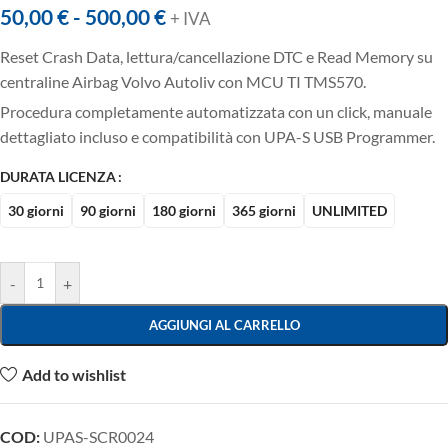
50,00
€
-
500,00
€
+ IVA
Reset Crash Data, lettura/cancellazione DTC e Read Memory su
centraline Airbag Volvo Autoliv con MCU TI TMS570.
Procedura completamente automatizzata con un click, manuale
dettagliato incluso e compatibilità con UPA-S USB Programmer.
DURATA LICENZA
30 giorni
90 giorni
180 giorni
365 giorni
UNLIMITED
-
+
AGGIUNGI AL CARRELLO
Add to wishlist
COD:
UPAS-SCR0024