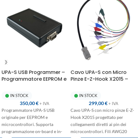
prima volta
Rinnovo
: +365 giorni dalla data di
scadenza, prezzo scontato per chi
ha già un abbonamento attivo e
vuole rinnovarlo
UPA-S USB Programmer –
Cavo UPA-S con Micro
Programmatore EEPROM e
Pinze E-Z-Hook X2015 –
Microcontrollori
AWG20 in Silicone
Multimarca
IN STOCK
IN STOCK
350,00
€
299,00
€
+ IVA
+ IVA
Programmatore UPA-S USB
Cavo UPA-S con micro pinze E-Z-
originale per EEPROM e
Hook X2015 progettato per
microcontrollori. Supporta
collegamenti diretti ai pin dei
programmazione on-board e in-
microcontrollori. Fili AWG20