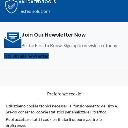
VALIDATED TOOLS
Tested solutions
Join Our Newsletter Now
Be the First to Know. Sign up to newsletter today
Iscriviti alla newsletter
F
Preferenze cookie
U
Utilizziamo cookie tecnici necessari al funzionamento del sito e,
previo consenso, cookie statistici per analizzare il traffico.
Via Giuseppe Ungaretti 10
Puoi accettare tutti i cookie, rifiutarli oppure gestire le
73010 Sogliano Cavour (LE), Italia
preferenze.