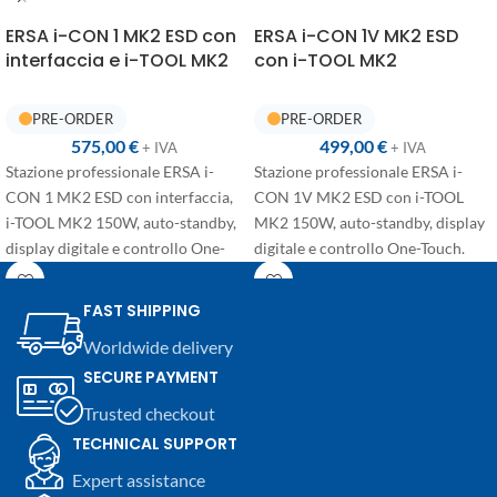
ERSA i-CON 1 MK2 ESD con
ERSA i-CON 1V MK2 ESD
interfaccia e i-TOOL MK2
con i-TOOL MK2
575,00
€
499,00
€
+ IVA
+ IVA
Stazione professionale ERSA i-
Stazione professionale ERSA i-
CON 1 MK2 ESD con interfaccia,
CON 1V MK2 ESD con i-TOOL
i-TOOL MK2 150W, auto-standby,
MK2 150W, auto-standby, display
display digitale e controllo One-
digitale e controllo One-Touch.
Touch. Versione completa per
Soluzione compatta e versatile per
saldatura elettronica
saldatura elettronica
FAST SHIPPING
professionale.
professionale, compatibile anche
Worldwide delivery
con utensili opzionali ERSA per
SECURE PAYMENT
dissaldatura e lavorazioni SMD.
Trusted checkout
TECHNICAL SUPPORT
Expert assistance