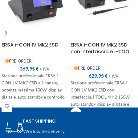
ERSA i-CON 1V MK2 ESD
ERSA i-CON 1V MK2 ESD
con interfaccia e i-TOOL
MK2
369,95
€
+ IVA
629,95
€
Stazione professionale ERSA i-
+ IVA
Stazione professionale ERSA i-
CON 1V MK2 ESD a 1 canale,
CON 1V MK2 ESD con
potenza massima 150W, display
interfaccia, i-TOOL MK2 150W,
digitale, auto-standby e controllo
auto-standby, display digitale e
One-Touch. Versione solo unità
controllo One-Touch. Versione
base, compatibile con utensili
completa per saldatura elettronica
ERSA opzionali per saldatura e
FAST SHIPPING
professionale, compatibile anche
dissaldatura.
Worldwide delivery
con utensili ERSA opzionali per