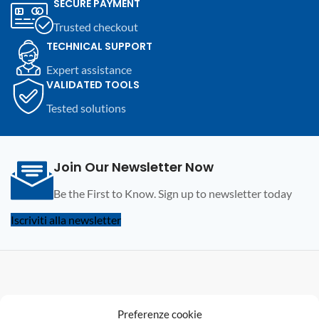
SECURE PAYMENT
dissaldatura.
Trusted checkout
TECHNICAL SUPPORT
Expert assistance
VALIDATED TOOLS
Tested solutions
Join Our Newsletter Now
Be the First to Know. Sign up to newsletter today
Iscriviti alla newsletter
F
Preferenze cookie