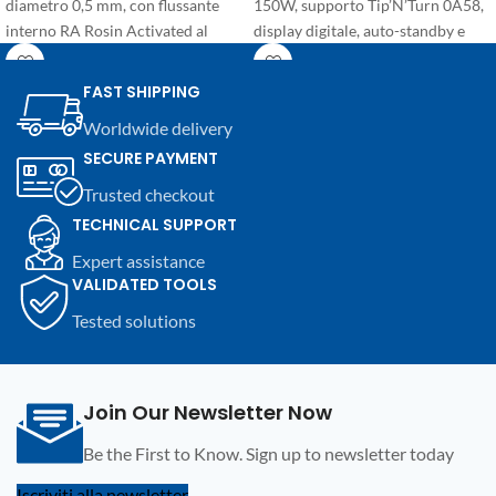
diametro 0,5 mm, con flussante
150W, supporto Tip’N’Turn 0A58,
interno RA Rosin Activated al
display digitale, auto-standby e
2,2%. Punto di fusione 183 °C,
controllo One-Touch. Soluzione
peso 113,5 g. Ideale per saldature
compatta per saldatura
FAST SHIPPING
elettroniche professionali e
elettronica professionale e cambio
Worldwide delivery
superfici difficili da saldare.
punta rapido.
SECURE PAYMENT
Trusted checkout
TECHNICAL SUPPORT
Expert assistance
VALIDATED TOOLS
Tested solutions
Join Our Newsletter Now
Be the First to Know. Sign up to newsletter today
Iscriviti alla newsletter