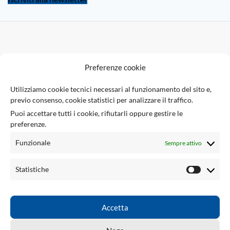
F
Preferenze cookie
U
Utilizziamo cookie tecnici necessari al funzionamento del sito e,
previo consenso, cookie statistici per analizzare il traffico.
Via Giuseppe Ungaretti 10
Puoi accettare tutti i cookie, rifiutarli oppure gestire le
73010 Sogliano Cavour (LE), Italia
preferenze.
(+39) 0836 543301
info@tsecengineering.com
Funzionale
Sempre attivo
P.IVA / VAT ID: IT04423470758
LINK UTILI
Statistiche
ACCOUNT
LINKED
Accetta
TSEC ENGINEERING
2026 CREATED BY
tsecengineering.com
. Professional