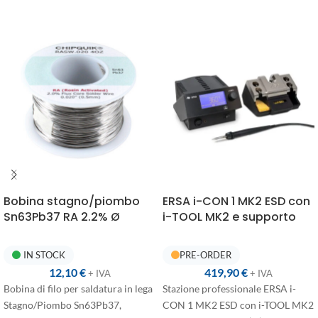
Bobina stagno/piombo
ERSA i-CON 1 MK2 ESD con
Sn63Pb37 RA 2.2% Ø
i-TOOL MK2 e supporto
0,5mm 113,5g
Tip’n’Turn
IN STOCK
12,10
€
419,90
€
+ IVA
+ IVA
Bobina di filo per saldatura in lega
Stazione professionale ERSA i-
Stagno/Piombo Sn63Pb37,
CON 1 MK2 ESD con i-TOOL MK2