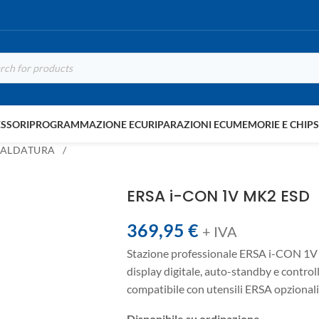
SSORI
PROGRAMMAZIONE ECU
RIPARAZIONI ECU
MEMORIE E CHIP
 SALDATURA
ERSA i-CON 1V MK2 ESD
369,95
€
+ IVA
Stazione professionale ERSA i-CON 1V
display digitale, auto-standby e contro
compatibile con utensili ERSA opzionali
Disponibile su ordinazione