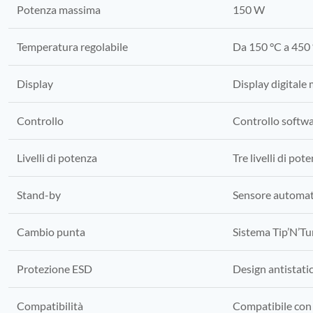
Potenza massima
150 W
Temperatura regolabile
Da 150 °C a 450
Display
Display digitale
Controllo
Controllo softw
Livelli di potenza
Tre livelli di pot
Stand-by
Sensore automat
Cambio punta
Sistema Tip’N’Tu
Protezione ESD
Design antistati
Compatibilità
Compatibile con 