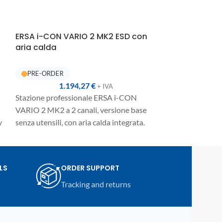
ERSA i-CON VARIO 2 MK2 ESD con
ERSA i-CON V
aria calda
aria calda e
integrata
1.194,27
€
1.
+ IVA
Stazione professionale ERSA i-CON
Stazione profes
VARIO 2 MK2 a 2 canali, versione base
VARIO 2 MK2 a 2
y
senza utensili, con aria calda integrata.
completa con po
Ideale per configurare una postazione
integrate per di
modulare per saldatura elettronica, aria
SMD/PTH e lavor
calda, rework SMD e lavorazioni
schede elettroni
LS
ORDER SUPPORT
professionali su schede elettroniche.
Tracking and returns