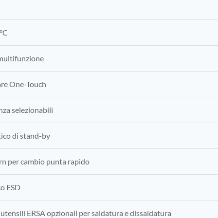
 °C
 multifunzione
are One-Touch
enza selezionabili
ico di stand-by
rn per cambio punta rapido
co ESD
utensili ERSA opzionali per saldatura e dissaldatura