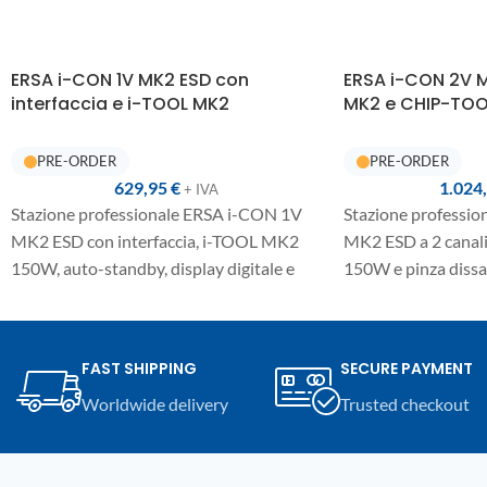
ERSA i-CON 1V MK2 ESD con
ERSA i-CON 2V 
interfaccia e i-TOOL MK2
MK2 e CHIP-TOO
629,95
€
1.024
+ IVA
Stazione professionale ERSA i-CON 1V
Stazione professi
MK2 ESD con interfaccia, i-TOOL MK2
MK2 ESD a 2 canal
150W, auto-standby, display digitale e
150W e pinza diss
controllo One-Touch. Versione completa
VARIO 2×40W, auto
per saldatura elettronica professionale,
digitale e controll
compatibile anche con utensili ERSA
compatta e versatil
FAST SHIPPING
SECURE PAYMENT
opzionali per dissaldatura.
elettronica profess
Worldwide delivery
Trusted checkout
anche con utensili 
dissaldatura e lavo