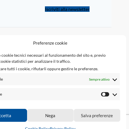
Iscriviti alla newsletter
LINKED
Preferenze cookie
Tsec Reserved Area
 cookie tecnici necessari al funzionamento del sito e, previo
ookie statistici per analizzare il traffico.
Tsec Engineering srl
are tutti i cookie, rifiutarli oppure gestire le preferenze.
e
Ecupinout.com
le
Sempre attivo
Airbagnocrash.com
he
ma
ccetta
Nega
Salva preferenze
tions.
Cookie Policy
Privacy Policy