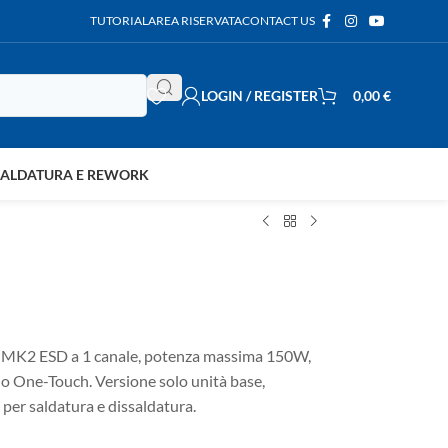
TUTORIAL
AREA RISERVATA
CONTACT US
LOGIN / REGISTER
0,00
€
SALDATURA E REWORK
 MK2 ESD a 1 canale, potenza massima 150W,
llo One-Touch. Versione solo unità base,
 per saldatura e dissaldatura.