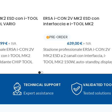
MK2 ESD con i-TOOL
ERSA i-CON 2V MK2 ESD con
L VARIO
interfaccia e i-TOOL MK2
,99
€
639,00
€
+ IVA
+ IVA
onale ERSA i-CON 2V
Stazione professionale ERSA i-CON 2V
i con i-TOOL MK2
MK2 ESD a 2 canali con interfaccia, i-
aldante CHIP TOOL
TOOL MK2 150W, auto-standby, displa
-standby, display
digitale e controllo One-Touch. Versione
o One-Touch. Soluzione
completa per saldatura elettronica
e per saldatura
professionale, compatibile anche con
TECHNICAL SUPPORT
VALIDATED TOO
ionale, compatibile
utensili ERSA opzionali per dissaldatura.
Expert assistance
Tested solutions
opzionali ERSA per
razioni SMD.