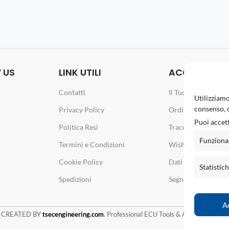
 US
LINK UTILI
ACCOUNT
Contatti
Il Tuo Account
Utilizziamo
consenso, c
Privacy Policy
Ordini
Puoi accett
Politica Resi
Traccia il tuo ordin
Funziona
Termini e Condizioni
Wishlist
Cookie Policy
Dati e Password
Statistic
Spedizioni
Segnala un Proble
A
 CREATED BY
tsecengineering.com
. Professional ECU Tools & Automotive Solu