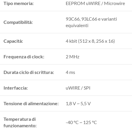
Tipo memoria:
EEPROM uWIRE / Microwire
93C66, 93LC66 e varianti
Compatibilità:
equivalenti
Capacità:
4 kbit (512 x 8, 256 x 16)
Frequenza di clock:
2 MHz
Durata ciclo di scrittura:
4 ms
Interfaccia:
uWIRE / SPI
Tensione di alimentazione:
1,8 V ~ 5,5 V
Temperatura di
-40 °C ~ 125 °C
funzionamento: