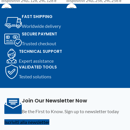
dispositivi 24LC128, 24C128 e
dispositivi 24LC256, 24C256 e
varianti equivalenti. Componente
varianti equivalenti. Componente
SMD in package SO8 per
SMD in package SO8 per
FAST SHIPPING
riparazioni elettroniche,
riparazioni elettroniche,
Worldwide delivery
programmazione e sostituzione su
programmazione e sostituzione su
SECURE PAYMENT
moduli automotive e dispositivi
moduli automotive e dispositivi
elettronici compatibili.
elettronici compatibili.
Trusted checkout
TECHNICAL SUPPORT
Expert assistance
VALIDATED TOOLS
Tested solutions
Join Our Newsletter Now
Be the First to Know. Sign up to newsletter today
Iscriviti alla newsletter