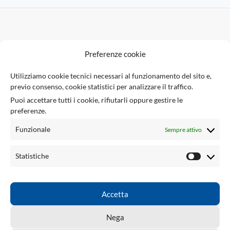
F
Preferenze cookie
U
Utilizziamo cookie tecnici necessari al funzionamento del sito e,
previo consenso, cookie statistici per analizzare il traffico.
Via Giuseppe Ungaretti 10
Puoi accettare tutti i cookie, rifiutarli oppure gestire le
73010 Sogliano Cavour (LE), Italia
preferenze.
(+39) 0836 543301
info@tsecengineering.com
Funzionale
Sempre attivo
P.IVA / VAT ID: IT04423470758
LINK UTILI
Statistiche
ACCOUNT
LINKED
Accetta
TSEC ENGINEERING
2026 CREATED BY
tsecengineering.com
. Professional
Nega
ECU Tools & Automotive Solutions.