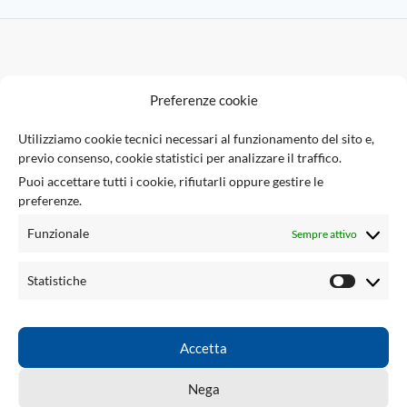
F
Preferenze cookie
U
Utilizziamo cookie tecnici necessari al funzionamento del sito e,
previo consenso, cookie statistici per analizzare il traffico.
Via Giuseppe Ungaretti 10
Puoi accettare tutti i cookie, rifiutarli oppure gestire le
73010 Sogliano Cavour (LE), Italia
preferenze.
(+39) 0836 543301
info@tsecengineering.com
Funzionale
Sempre attivo
P.IVA / VAT ID: IT04423470758
LINK UTILI
Statistiche
ACCOUNT
LINKED
Accetta
TSEC ENGINEERING
2026 CREATED BY
tsecengineering.com
. Professional
Nega
ECU Tools & Automotive Solutions.