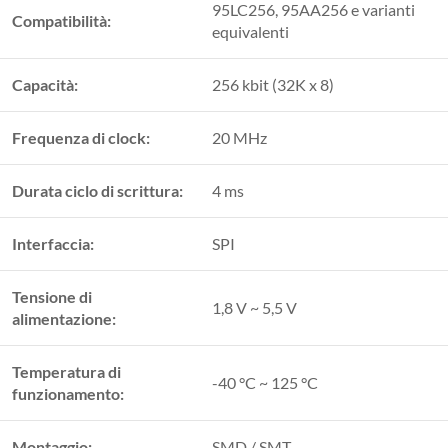
95LC256, 95AA256 e varianti
Compatibilità:
equivalenti
Capacità:
256 kbit (32K x 8)
Frequenza di clock:
20 MHz
Durata ciclo di scrittura:
4 ms
Interfaccia:
SPI
Tensione di
1,8 V ~ 5,5 V
alimentazione:
Temperatura di
-40 °C ~ 125 °C
funzionamento:
Montaggio:
SMD / SMT