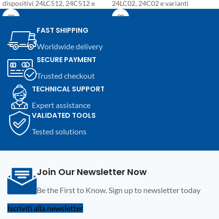
dispositivi 24LC512, 24C512 e
24LC02, 24C02 e varianti
varianti equivalenti. Componente
equivalenti. Componente SMD in
SMD in package SO8 per
package SO8 per riparazioni
FAST SHIPPING
riparazioni elettroniche,
elettroniche, programmazione e
Worldwide delivery
programmazione e sostituzione su
sostituzione su moduli automotive
SECURE PAYMENT
moduli automotive e dispositivi
e dispositivi elettronici
elettronici compatibili.
compatibili.
Trusted checkout
TECHNICAL SUPPORT
Expert assistance
VALIDATED TOOLS
Tested solutions
Join Our Newsletter Now
Be the First to Know. Sign up to newsletter today
Iscriviti alla newsletter